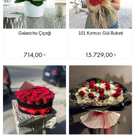
Galancho Çiçeği
101 Kırmızı Gül Buketi
714,00
15.729,00
TL
TL