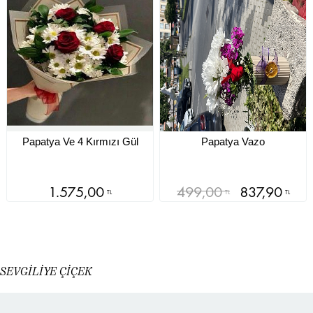
Papatya Ve 4 Kırmızı Gül
Papatya Vazo
1.575,00
499,00
837,90
TL
TL
TL
SEVGİLİYE ÇİÇEK